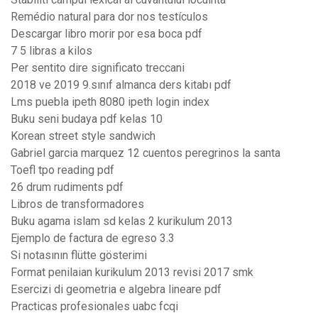
Remédio natural para dor nos testículos
Descargar libro morir por esa boca pdf
7 5 libras a kilos
Per sentito dire significato treccani
2018 ve 2019 9.sınıf almanca ders kitabı pdf
Lms puebla ipeth 8080 ipeth login index
Buku seni budaya pdf kelas 10
Korean street style sandwich
Gabriel garcia marquez 12 cuentos peregrinos la santa
Toefl tpo reading pdf
26 drum rudiments pdf
Libros de transformadores
Buku agama islam sd kelas 2 kurikulum 2013
Ejemplo de factura de egreso 3.3
Si notasının flütte gösterimi
Format penilaian kurikulum 2013 revisi 2017 smk
Esercizi di geometria e algebra lineare pdf
Practicas profesionales uabc fcqi