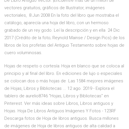
De Libro Antiguo Vector. ¡Encuentre más de un millón de
vectores gratuitos, gráficos de Illustrator, imágenes
vectoriales, 8 Jun 2008 En la foto del libro que mostraba el
catálogo, aparecía una hoja del libro, con un hermoso
grabado de un rey godo. Leí la descripción y en ella 24 Dic
2017 (Crédito de la foto; Reynold Mainse / Design Pics) de los
libros de los profetas del Antiguo Testamento sobre hojas de
cuero voluminosas.
Hojas de respeto o cortesía: Hoja en blanco que se coloca al
principio y al final del libro. En ediciones de lujo o especiales
se colocan dos o más hojas de Las 1584 mejores imágenes
de Hojas, Libros y Bibliotecas ... 12 ago. 2019 - Explora el
tablero de aurelio8746 "Hojas, Libros y Bibliotecas" en
Pinterest. Ver más ideas sobre Libros, Libros antiguos y
Hojas. Hoja De Libros Antiguos Imágenes Y Fotos - 123RF
Descarga fotos de Hoja de libros antiguos. Busca millones
de imágenes de Hoja de libros antiguos de alta calidad a