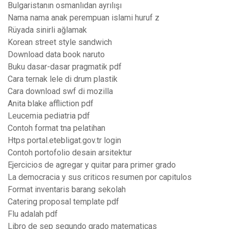
Bulgaristanın osmanlıdan ayrılışı
Nama nama anak perempuan islami huruf z
Rüyada sinirli ağlamak
Korean street style sandwich
Download data book naruto
Buku dasar-dasar pragmatik pdf
Cara ternak lele di drum plastik
Cara download swf di mozilla
Anita blake affliction pdf
Leucemia pediatria pdf
Contoh format tna pelatihan
Htps portal.etebligat.gov.tr login
Contoh portofolio desain arsitektur
Ejercicios de agregar y quitar para primer grado
La democracia y sus criticos resumen por capitulos
Format inventaris barang sekolah
Catering proposal template pdf
Flu adalah pdf
Libro de sep segundo grado matematicas