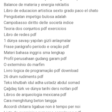
Balance de materia y energia reklaitis
Libro de educacion artistica sexto grado paco el chato
Pengobatan impetigo bulosa adalah
Campobasso diritto delle società indice
Teoria dos conjuntos pdf exercicios
Libro de redes pdf
1 dünya savaşı yapılan gizli anlaşmalar
Frase parágrafo período e oração pdf
Materi bahasa inggris sma lengkap
Profil perusahaan gudang garam pdf
O extermínio do marfim
Livro logica de programação pdf download
26 drum rudiments pdf
Teks khutbah idul adha ustadz abdul somad
Çağdaş türk ve dünya tarihi ders notları pdf
Libros de arqueologia mexicana pdf
Cara menghitung beton tangga
Accordi chitarra ligabue non è tempo per noi