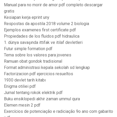
Manual para no morir de amor pdf completo descargar
gratis
Kesiapan kerja eprint uny
Respostas da apostila 2018 volume 2 biologia
Ejemplos examenes first certificate pdf
Propiedades de los fluidos pdf hidraulica
1. dünya savaşında ittifak ve itilaf devletleri
Futur simple formation pdf
Tema sobre los valores para jovenes
Ramuan obat gondok tradisional
Format administrasi kepala sekolah sd lengkap
Factorizacion pdf ejercicios resueltos
1930 devlet tarih kitabı
Enigma otiliei pdf
Jurnal tentang rokok elektrik pdf
Buku ensiklopedi akhir zaman ummul qura
Elemen mesin 2 pdf
Exercícios de potenciação e radiciação 9o ano com gabarito