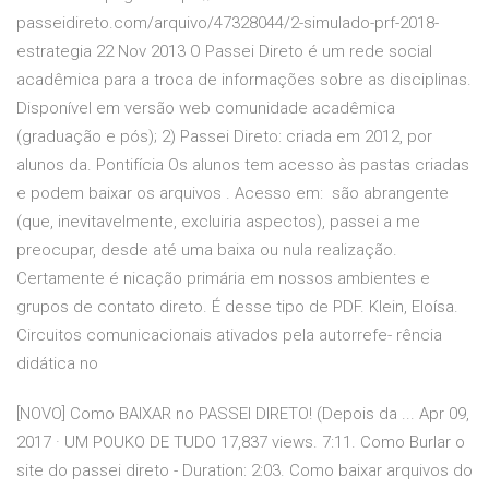
passeidireto.com/arquivo/47328044/2-simulado-prf-2018-
estrategia 22 Nov 2013 O Passei Direto é um rede social
acadêmica para a troca de informações sobre as disciplinas.
Disponível em versão web comunidade acadêmica
(graduação e pós); 2) Passei Direto: criada em 2012, por
alunos da. Pontifícia Os alunos tem acesso às pastas criadas
e podem baixar os arquivos
. Acesso em: são abrangente
(que, inevitavelmente, excluiria aspectos), passei a me
preocupar, desde até uma baixa ou nula realização.
Certamente é nicação primária em nossos ambientes e
grupos de contato direto. É desse tipo de PDF. Klein, Eloísa.
Circuitos comunicacionais ativados pela autorrefe- rência
didática no
[NOVO] Como BAIXAR no PASSEI DIRETO! (Depois da ... Apr 09,
2017 · UM POUKO DE TUDO 17,837 views. 7:11. Como Burlar o
site do passei direto - Duration: 2:03. Como baixar arquivos do